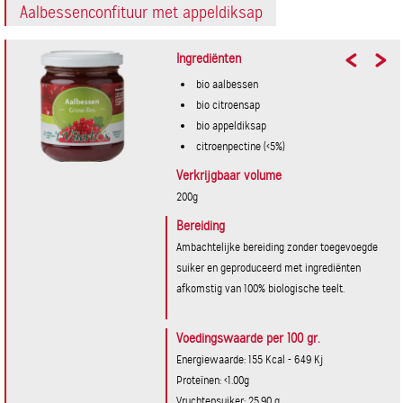
Aalbessenconfituur met appeldiksap
Ingrediënten
bio aalbessen
bio citroensap
bio appeldiksap
citroenpectine (<5%)
Verkrijgbaar volume
200g
Bereiding
Ambachtelijke bereiding zonder toegevoegde
suiker en geproduceerd met ingrediënten
afkomstig van 100% biologische teelt.
Voedingswaarde per 100 gr.
Energiewaarde: 155 Kcal - 649 Kj
Proteïnen: <1.00g
Vruchtensuiker: 25,90 g