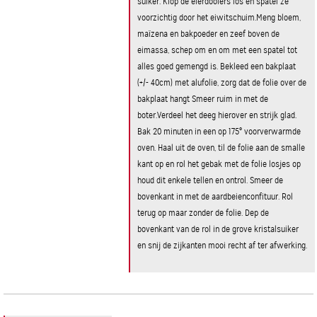
suiker. Klop de eierdooiers los en spatel ze
voorzichtig door het eiwitschuim.Meng bloem,
maïzena en bakpoeder en zeef boven de
eimassa, schep om en om met een spatel tot
alles goed gemengd is. Bekleed een bakplaat
(+/- 40cm) met alufolie, zorg dat de folie over de
bakplaat hangt Smeer ruim in met de
boter.Verdeel het deeg hierover en strijk glad.
Bak 20 minuten in een op 175° voorverwarmde
oven. Haal uit de oven, til de folie aan de smalle
kant op en rol het gebak met de folie losjes op
houd dit enkele tellen en ontrol. Smeer de
bovenkant in met de aardbeienconfituur. Rol
terug op maar zonder de folie. Dep de
bovenkant van de rol in de grove kristalsuiker
en snij de zijkanten mooi recht af ter afwerking.