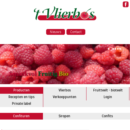
Nieuws
Contact
•
•
•
•
•
•
Producten
Vlierbos
Fruitteelt - bioteelt
Recepten en tips
Verkooppunten
Login
Private label
Confituren
Siropen
Confits