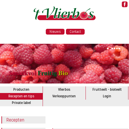
Nieuws
Contact
•
•
•
•
•
•
Producten
Vlierbos
Fruitteelt - bioteelt
Recepten en tips
Verkooppunten
Login
Private label
Recepten