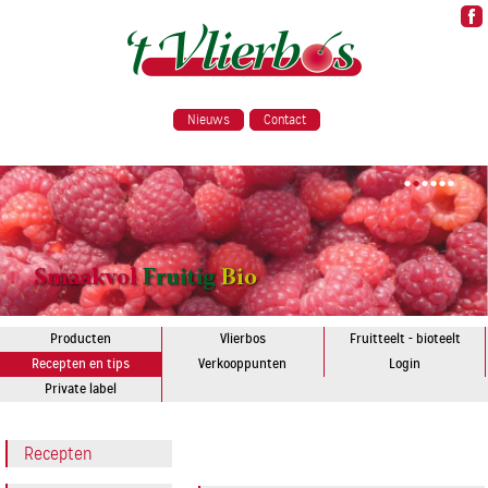
Nieuws
Contact
•
•
•
•
•
•
Producten
Vlierbos
Fruitteelt - bioteelt
Recepten en tips
Verkooppunten
Login
Private label
Recepten