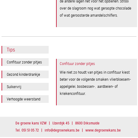
de andere lagen net voor het opdienen. Strooi
over de slagroom nog wat geraspte chocolade
of wat geroosterde amandelschilfers.
Tips
Confituur zonder pitjes
Confituur zonder pitjes
Wie niet zo houdt van pitjes in confituur kiest
Gezond kinderdrankje
beter voor de volgende smaken: vlierbloesem-
appelgelei, bosbessen-, aardbeien- of
Suikervrij
kriekenconfituur.
Verhoogde weerstand
De groene kans VZW
|
IJzerdijk 45
|
8600 Diksmuide
Tel. 051 51 05 72
|
in
f
o
@
d
e
g
r
o
e
n
e
k
a
n
s
.
b
e
|
www.degroenekans.be