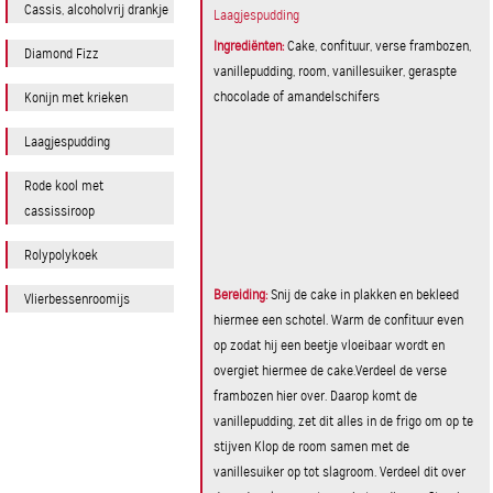
Cassis, alcoholvrij drankje
Laagjespudding
Ingrediënten:
​Cake, confituur, verse frambozen,
Diamond Fizz
vanillepudding, room, vanillesuiker, geraspte
chocolade of amandelschifers
Konijn met krieken
Laagjespudding
Rode kool met
cassissiroop
Rolypolykoek
Bereiding:
Snij de cake in plakken en bekleed
Vlierbessenroomijs
hiermee een schotel. Warm de confituur even
op zodat hij een beetje vloeibaar wordt en
overgiet hiermee de cake.Verdeel de verse
frambozen hier over. Daarop komt de
vanillepudding, zet dit alles in de frigo om op te
stijven Klop de room samen met de
vanillesuiker op tot slagroom. Verdeel dit over